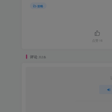
攻略
点赞
16
评论
共2条