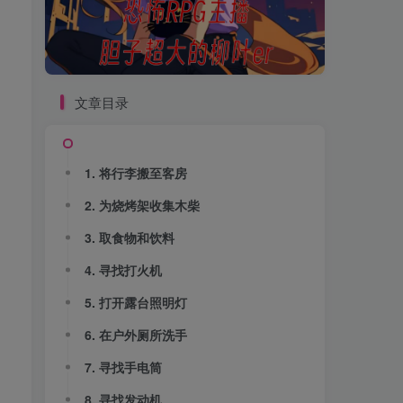
文章目录
1. 将行李搬至客房
2. 为烧烤架收集木柴
3. 取食物和饮料
4. 寻找打火机
5. 打开露台照明灯
6. 在户外厕所洗手
7. 寻找手电筒
8. 寻找发动机