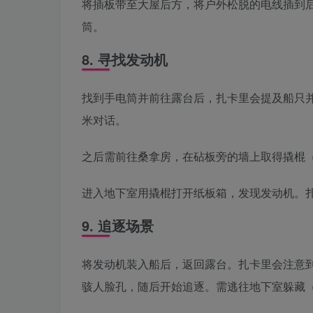
将插板带至大屋后方，将户外松脱的电线插到
筒。
8. 寻找发动机
找到手电筒并前往露台后，扎卡里会提及船只
米对话。
之后需前往桑拿房，在砧板旁的墙上取得撬棍
进入地下室用撬棍打开纸板箱，发现发动机。
9. 追逐场景
将发动机装入船后，返回露台。扎卡里会注意
骇人脸孔，随后开始追逐。需逃往地下室躲藏（记