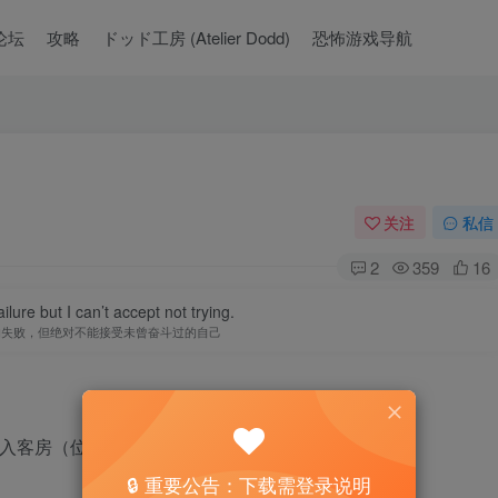
论坛
攻略
ドッド工房 (Atelier Dodd)
恐怖游戏导航
关注
私信
2
359
16
ilure but I can’t accept not trying.
的失败，但绝对不能接受未曾奋斗过的自己
进入客房（位于主屋右侧）。
🔒 重要公告：下载需登录说明