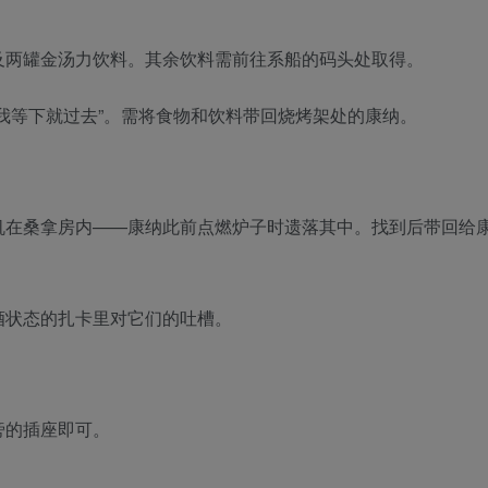
及两罐金汤力饮料。其余饮料需前往系船的码头处取得。
我等下就过去”。需将食物和饮料带回烧烤架处的康纳。
机在桑拿房内——康纳此前点燃炉子时遗落其中。找到后带回给
酒状态的扎卡里对它们的吐槽。
旁的插座即可。