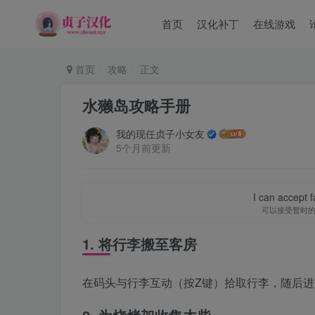
首页
汉化补丁
在线游戏
首页
攻略
正文
水獭岛攻略手册
我的现任贞子小女友
5个月前更新
I can accept fa
可以接受暂时
1. 将行李搬至客房
在码头与行李互动（按Z键）拾取行李，随后