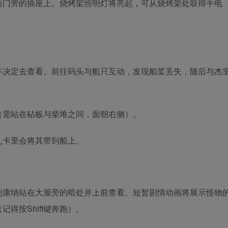
后门旁的插座上。烧烤架照明灯将亮起，可从烧烤架处取得手电
并决定去查看。前往码头与船只互动，发现船桨丢失，随后与杰
（需站在砧板与柴堆之间，面朝右侧）。
扎卡里会将其带到船上。
到康纳站在大屋旁的暗处并上前查看。短暂剧情动画将展示怪物
得按Shift键奔跑）。