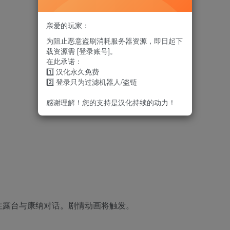
亲爱的玩家：
为阻止恶意盗刷消耗服务器资源，即日起下
载资源需 [登录账号]。
在此承诺：
1️⃣ 汉化永久免费
2️⃣ 登录只为过滤机器人/盗链
感谢理解！您的支持是汉化持续的动力！
往露台与康纳对话。剧情动画将触发。