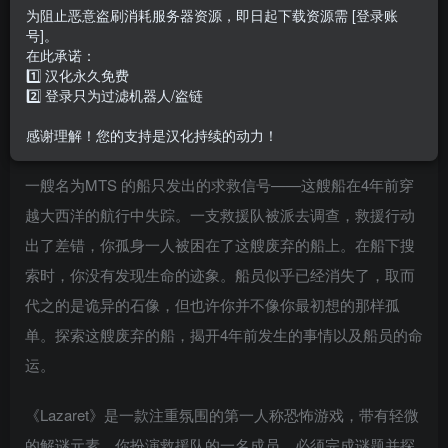
or what you have; it depends solely on what you think.
为阻止恶意盗刷消耗服务器资源，即日起下载资源需 [登录账
幸福不在于你是谁，你拥有什么，而仅仅在于你自己怎么看待
号]。
在此承诺：
1️⃣ 汉化永久免费
《Lazaret/检疫站》汉化补丁发布
2️⃣ 登录只为过滤机器人/盗链
一、游戏简介
感谢理解！您的支持是汉化持续的动力！
一艘名为MTS 的船只发出的求救信号——这艘船在4年前穿
越大西洋的航行中失踪。一支救援队被派去调查，救援行动
出了差错，你孤身一人被困在了这艘废弃的船上。在船下搜
索时，你没有发现生命的迹象。船员似乎已经消失了，取而
代之的是诡异的石像，但也许你并不像你最初想的那样孤
单。探索这艘废弃的船，揭开4年前发生的事情以及船员的命
运。
《Lazaret》是一款注重氛围的第一人称恐怖游戏，带有轻微
的解谜元素。你扮演救援队的一名成员，必须完成谜题并探