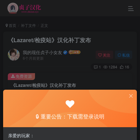
首页
补丁文件
正文
《Lazaret/检疫站》汉化补丁发布
我的现任贞子小女友
关注
私信
6个月前更新
1
1284
16
免费资源
《Lazaret/检疫站》汉化补丁发布
此内容为免费资源，请登录后查看
登录查看
🔒 重要公告：下载需登录说明
原作者地址
亲爱的玩家：
Remember happiness doesn't depend upon who you are