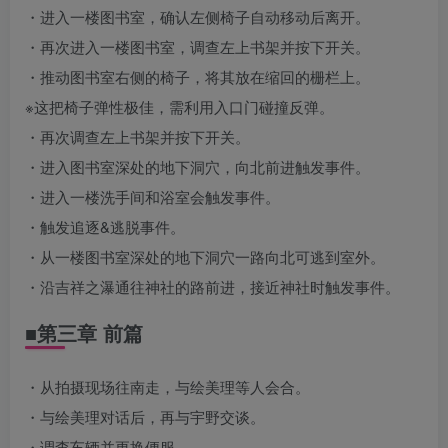
・进入一楼图书室，确认左侧椅子自动移动后离开。
・再次进入一楼图书室，调查左上书架并按下开关。
・推动图书室右侧的椅子，将其放在缩回的栅栏上。
※这把椅子弹性极佳，需利用入口门碰撞反弹。
・再次调查左上书架并按下开关。
・进入图书室深处的地下洞穴，向北前进触发事件。
・进入一楼洗手间和浴室会触发事件。
・触发追逐&逃脱事件。
・从一楼图书室深处的地下洞穴一路向北可逃到室外。
・沿吉祥之瀑通往神社的路前进，接近神社时触发事件。
■第三章 前篇
・从拍摄现场往南走，与绘美理等人会合。
・与绘美理对话后，再与宇野交谈。
・调查车辆并更换便服。