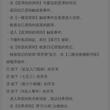
・在【亚津纱的房间】与窗边的亚津纱对话。
・返回自己房间触发新事件。
・在【一楼浴室前】触发事件后直接进入浴室。
・检查自己房间内滚落的眼球。
・进入【亚津纱的房间】触发事件。
・下楼时电话响起，前往【客厅】接听。
・在【崇彦的房间】检查日记背面的笔记。
・根据笔记内容和“塔罗牌”提示，在【二楼东南侧图书室】
按顺序操作：
① 按下《皇后入门指南》的开关
② 按下《七五三》的开关
③ 按下《第六个柑橘》的开关
④ 按下《X杀人事件》的开关
・进入和室的机关柜深处，抵达结界房间。
・在【结界房间】用“打火机”点燃烛台。