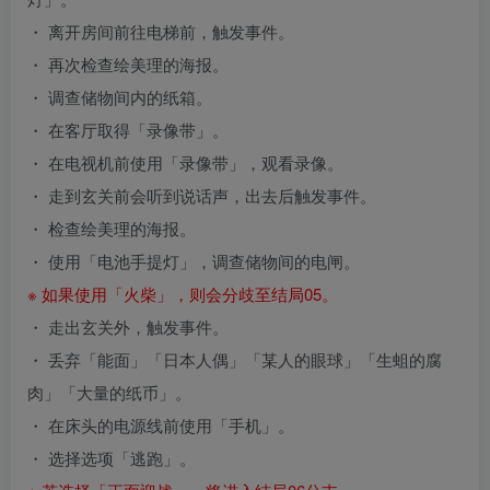
・ 离开房间前往电梯前，触发事件。
・ 再次检查绘美理的海报。
・ 调查储物间内的纸箱。
・ 在客厅取得「录像带」。
・ 在电视机前使用「录像带」，观看录像。
・ 走到玄关前会听到说话声，出去后触发事件。
・ 检查绘美理的海报。
・ 使用「电池手提灯」，调查储物间的电闸。
※ 如果使用「火柴」，则会分歧至结局05。
・ 走出玄关外，触发事件。
・ 丢弃「能面」「日本人偶」「某人的眼球」「生蛆的腐
肉」「大量的纸币」。
・ 在床头的电源线前使用「手机」。
・ 选择选项「逃跑」。