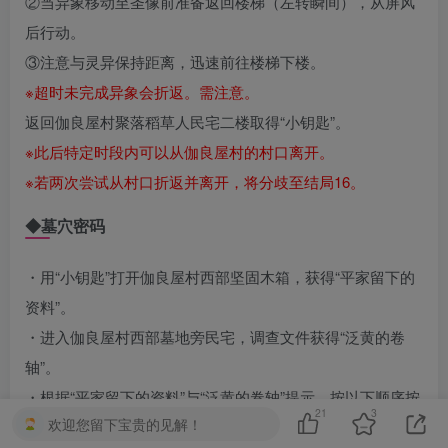
②当异象移动至圣像前准备返回楼梯（左转瞬间），从屏风
后行动。
③注意与灵异保持距离，迅速前往楼梯下楼。
※超时未完成异象会折返。需注意。
返回伽良屋村聚落稻草人民宅二楼取得“小钥匙”。
※此后特定时段内可以从伽良屋村的村口离开。
※若两次尝试从村口折返并离开，将分歧至结局16。
◆墓穴密码
・用“小钥匙”打开伽良屋村西部坚固木箱，获得“平家留下的
资料”。
・进入伽良屋村西部墓地旁民宅，调查文件获得“泛黄的卷
轴”。
・根据“平家留下的资料”与“泛黄的卷轴”提示，按以下顺序按
21
3
欢迎您留下宝贵的见解！
压墓穴开关：