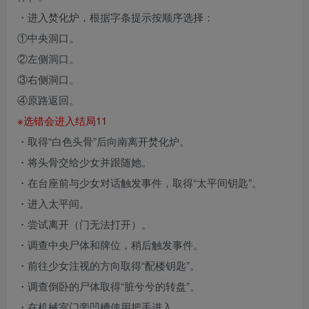
・进入焚化炉，根据字条提示按顺序选择：
①中央洞口。
②左侧洞口。
③右侧洞口。
④原路返回。
※选错会进入结局11
・取得“白色头骨”后向南离开焚化炉。
・将头骨交给少女并跟随她。
・在台座前与少女对话触发事件，取得“太平间钥匙”。
・进入太平间。
・尝试离开（门无法打开）。
・调查中央尸体和牌位，稍后触发事件。
・前往少女注视的方向取得“配楼钥匙”。
・调查倒卧的尸体取得“脏兮兮的转盘”。
・在机械室门旁凹槽使用把手进入