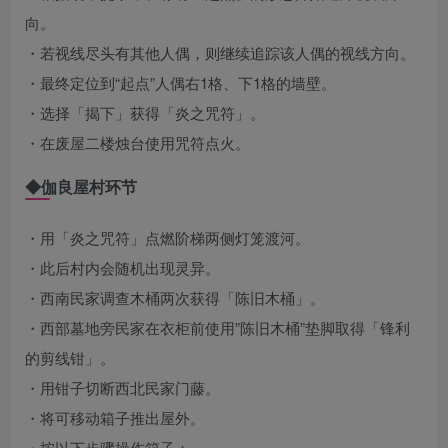
向。
・若视线尽头有其他人偶，则继续追踪该人偶的视线方向。
・最终定位到“起点”人偶右1格、下1格的墙壁。
・选择「揭下」获得「炎之咒符」。
・在废屋二楼烛台使用咒符点火。
◆伽良屋村环节
・用「炎之咒符」点燃阶梯两侧灯笼渡河。
・此后村内会随机出现灵异。
・西南民家调查木桶两次获得「陈旧木桶」。
・西部墓地旁民家在衣柜前使用”陈旧木桶”垫脚取得「锋利
的剪线钳」。
・用钳子切断西北民家门藤。
・将可移动箱子推出屋外。
・按以下步骤操作箱子：