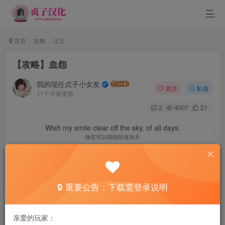
首页
攻略
正文
【攻略】血怨
我的现任贞子小女友
关注
私信
11个月前更新
2
4007
21
Wish my smile clear off the sky, of all days.
微笑可以晴朗所有的天
概要
🔒 重要公告：下载需登录说明
以下是《血怨-完全版-》的攻略指南。
※请注意：本文并非谜题提示，而是直接记载了答案内容，
亲爱的玩家：
仅供卡关时参考。