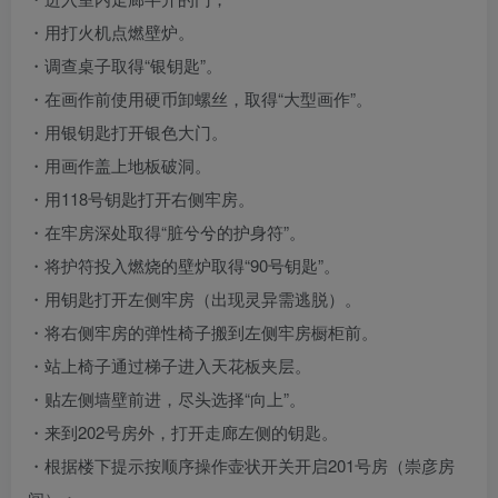
・用打火机点燃壁炉。
・调查桌子取得“银钥匙”。
・在画作前使用硬币卸螺丝，取得“大型画作”。
・用银钥匙打开银色大门。
・用画作盖上地板破洞。
・用118号钥匙打开右侧牢房。
・在牢房深处取得“脏兮兮的护身符”。
・将护符投入燃烧的壁炉取得“90号钥匙”。
・用钥匙打开左侧牢房（出现灵异需逃脱）。
・将右侧牢房的弹性椅子搬到左侧牢房橱柜前。
・站上椅子通过梯子进入天花板夹层。
・贴左侧墙壁前进，尽头选择“向上”。
・来到202号房外，打开走廊左侧的钥匙。
・根据楼下提示按顺序操作壶状开关开启201号房（崇彦房