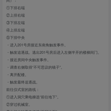
间）：
①下排右端
②上排右端
③下排左端
④上排左端
⑤下排中央
・进入201号房接近东南角触发事件。
・触发追逐战。逃出201号房后进入左侧半开的楼梯间门。
・接近房间中央触发事件。
・调查右侧取得“不可思议的镜子”。
・离开配楼。
・触发最终追逐战。
前往仪式室的路线：
①进入洞穴乘电梯选“前往地下”。
②穿过机械室。