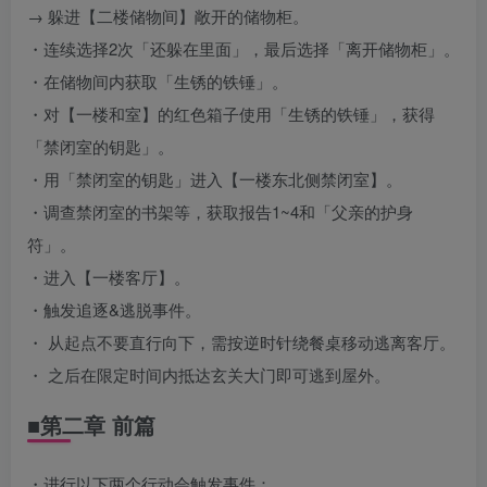
→ 躲进【二楼储物间】敞开的储物柜。
・连续选择2次「还躲在里面」，最后选择「离开储物柜」。
・在储物间内获取「生锈的铁锤」。
・对【一楼和室】的红色箱子使用「生锈的铁锤」，获得
「禁闭室的钥匙」。
・用「禁闭室的钥匙」进入【一楼东北侧禁闭室】。
・调查禁闭室的书架等，获取报告1~4和「父亲的护身
符」。
・进入【一楼客厅】。
・触发追逐&逃脱事件。
・ 从起点不要直行向下，需按逆时针绕餐桌移动逃离客厅。
・ 之后在限定时间内抵达玄关大门即可逃到屋外。
■第二章 前篇
・进行以下两个行动会触发事件：