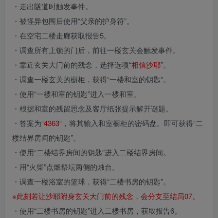
・走出隧道时触发事件。
・被怪异包围后使用“父亲的护身符”。
・在空宅二楼走廊获取报告5。
・调查所有上锁的门后，前往一楼玄关会触发事件。
・靠近玄关大门前的残念，选择选项“
相信沙耶
”。
・调查一楼玄关的橱柜，获得“一楼和室的钥匙”。
・使用“一楼和室的钥匙”进入一楼和室。
・根据和室的残留思念及客厅纸张提示解开谜题。
・答案为“
4363
“，将其输入和室橱柜的密码盘。即可获得“二
楼结界房间的钥匙”。
・使用“二楼结界房间的钥匙”进入二楼结界房间。
・用“火柴”点燃祭坛两侧的烛台。
・调查一楼浴室的篮球，获得“二楼书房的钥匙”。
※此刻若让沙耶附身玄关大门前的残念，会分支至结局07。
・使用“二楼书房的钥匙”进入二楼书房，获取报告6。