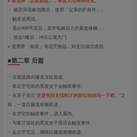
※ 若选择「正面迎战」，将进入结局06分支。
・ 被灵异现象包围后，使用「父亲的护身符」。
・触发追逐战。
・逃出406号室后，直奔电梯后方的紧急楼梯。
・ 抵达1楼后，冲出公寓大门。
※ 若携带「能面」等诅咒物品，则无法成功逃脱。
■第二章 后篇
・沿着道路向隧道深处前进。
・靠近空宅前的黑发女子会触发事件。
・在亚子说出“
还是先回去找刚才的那位姐姐问一下吧。
”之
前，一直往隧道南侧前进。
・在空宅前触发事件，进入屋内。
・与客厅深处的黑发女子搭话会触发事件。
・走出空宅后，继续往隧道南侧前进。