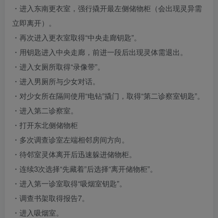
・进入东南更衣室，强行撬开最左侧储物柜（会出现灵异需
立即离开）。
・再次进入更衣室取得“中央走廊钥匙”。
・用钥匙进入中央走廊，前进一段后出现灵体需退出。
・进入女厕所取得“录像带”。
・进入男厕所与少女对话。
・对少女所在隔间使用“电钻”撬门，取得“第二诊察室钥匙”。
・进入第二诊察室。
・打开东北侧储物柜
・多次调查诊室左端相邻房间方向。
・待邻室灵体离开后迅速躲进储物柜。
・连续3次选择“先藏着”后选择“离开储物柜”。
・进入第一诊室取得“吸烟室钥匙”。
・调查书架取得报告7。
・进入吸烟室。