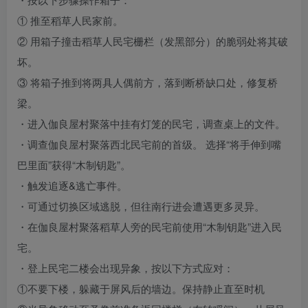
① 推至稻草人民家前。
② 用箱子撞击稻草人民宅栅栏（发黑部分）的脆弱处将其破
坏。
③ 将箱子推到将两具人偶前方，落到断桥缺口处，修复桥
梁。
・进入伽良屋村聚落中挂有灯笼的民宅，调查桌上的文件。
・调查伽良屋村聚落西北民宅前的首级。 选择“将手伸到嘴
巴里面”获得“木制钥匙”。
・触发追逐&逃亡事件。
・可通过切换区域逃脱，但往南行进会遭遇更多灵异。
・在伽良屋村聚落稻草人旁的民宅前使用“木制钥匙”进入民
宅。
・登上民宅二楼会出现异象，按以下方式应对：
①不要下楼，躲藏于屏风后的墙边。保持静止直至时机