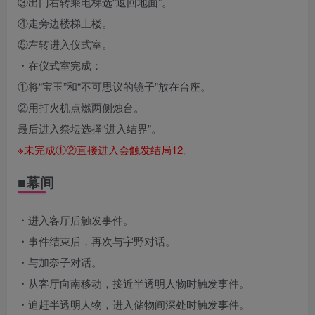
③出门右转乘电梯选“返回地面”。
④走旁边楼梯上楼。
⑤左转进入仪式室。
・在仪式室完成：
①将“宝玉”和“不可思议的镜子”放在台座。
②用打火机点燃两侧烛台。
最后进入祭坛选择“进入结界”。
※未完成①②直接进入会触发结局12。
■幕间
・进入客厅后触发事件。
・事件结束后，再次与宇野对话。
・与加奈子对话。
・从客厅向南移动，接近半透明人物时触发事件。
・追赶半透明人物，进入储物间深处时触发事件。