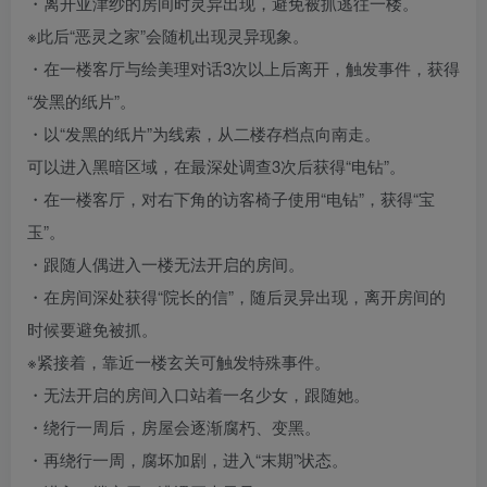
・离开亚津纱的房间时灵异出现，避免被抓逃往一楼。
※此后“恶灵之家”会随机出现灵异现象。
・在一楼客厅与绘美理对话3次以上后离开，触发事件，获得
“发黑的纸片”。
・以“发黑的纸片”为线索，从二楼存档点向南走。
可以进入黑暗区域，在最深处调查3次后获得“电钻”。
・在一楼客厅，对右下角的访客椅子使用“电钻”，获得“宝
玉”。
・跟随人偶进入一楼无法开启的房间。
・在房间深处获得“院长的信”，随后灵异出现，离开房间的
时候要避免被抓。
※紧接着，靠近一楼玄关可触发特殊事件。
・无法开启的房间入口站着一名少女，跟随她。
・绕行一周后，房屋会逐渐腐朽、变黑。
・再绕行一周，腐坏加剧，进入“末期”状态。