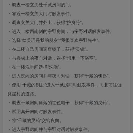
・调查一楼玄关处千藏房间的门。
・靠近一楼玄关大门时触发事件。
・调查玄关大门并外出，获得“护身符”。
・进入二楼西南侧的宇野房间，与宇野对话触发事件。
・选择“绘美理是我的朋友”“我很喜欢宇野先生”。
・在二楼自己房间调查镜子，获得“灵镜”。
・与楼梯上的夜向对话，选择“想用一下浴室”。
・在一楼洗手间选择“洗澡”。
・进入夜向的房间并与夜向对话，获得“千藏的钥匙”。
・使用“千藏的钥匙”进入千藏房间时触发事件，向北前往伽
良屋村的道路。
・调查千藏房间角落的红色箱子，获得“千藏的灵药”。
・试图离开房间时触发事件。
・将“千藏的灵药”交给夜向。
・进入宇野房间并与宇野对话时触发事件。