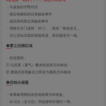
・与桌前的宇野对话
・接近电梯前的住客触发事件
・返回房间靠近床触发事件
・调查玄关门选择「开门」，获得「银色音叉」
・沿公交站北面的道路前进，前往隧道另一端。
◆雾之回廊区域
・前进规则：
① 沿灵雾（雾气）飘来的逆风方向移动
② 遭遇灵异现象后立即改为顺风方向移动
◆四烛台谜题
・将看板周围的灰色地面视为钟表盘。
・从12点（女王位）开始逆时针绕行一周。