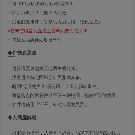
・返回12点后移动到6点位置静止。
・烛台点燃后从北侧道路前进。
・沿途触发事件，警察出现后使用「银色音叉」。
※若未使用音叉直接上警车则进入结局15。
・前往女驱魔师处触发事件。
◆灯笼追逐战
・边躲避灵体边熄灭地图中的灯笼。
・注意进入特定区域会引灵异体变多。
・听到“背后的声音”后使用「宝玉」触发事件。
・将坠落点的岩石推动至下一张地图，修复断裂的桥梁。
・在井边使用「宝玉」应对出现的灵异。
◆人偶屋解谜
・根据镜中提示，从标有『起点』的形态开始追踪视线方