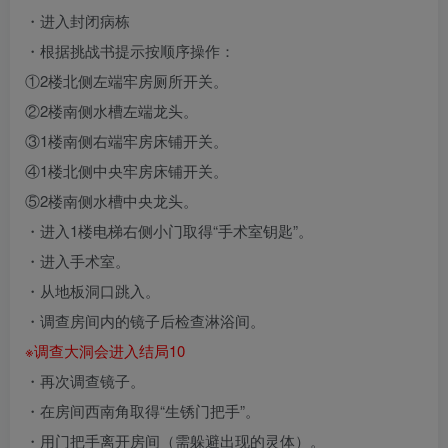
・进入封闭病栋
・根据挑战书提示按顺序操作：
①2楼北侧左端牢房厕所开关。
②2楼南侧水槽左端龙头。
③1楼南侧右端牢房床铺开关。
④1楼北侧中央牢房床铺开关。
⑤2楼南侧水槽中央龙头。
・进入1楼电梯右侧小门取得“手术室钥匙”。
・进入手术室。
・从地板洞口跳入。
・调查房间内的镜子后检查淋浴间。
※调查大洞会进入结局10
・再次调查镜子。
・在房间西南角取得“生锈门把手”。
・用门把手离开房间（需躲避出现的灵体）。