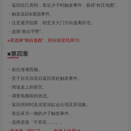
・返回自己房间，靠近夕子时触发事件，获得“村庄地图”。
・触发追踪&逃脱事件。
・注意避开陷阱，朝玄关大门方向逃离民宅。
・选择“救出宇野”。
※若选择“独自逃跑”，则分歧至结局13。
■第四章
・前往海滩西侧。
・亚子自言自语后返回原处触发事件。
・阅读桌上的留言。
・调查电梯前的状况。
・返回房间时及浴室浴缸会出现灵异现象。
・靠近床另一侧的夕子触发事件。
・选择选项「不答应……」。
※若选择「明白了……」则进入结局14。