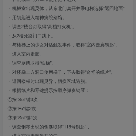
・机械室出现灵体，从东北门离开并乘电梯选择”返回地面”
・用钥匙进入精神病院别馆。
・调查2楼台灯取得“高档打火机”。
・从2楼死路门口跳下。
・与楼梯上的少女对话触发事件，取得“室内走廊钥匙”。
・进入室内走廊。
・调查厕所取得“铁梯”。
・对楼梯上方洞口使用梯子，下去取得“奇怪的纸片”。
・返回楼梯时出现灵异，切换区域逃脱。
・根据纸片和琴键提示按顺序弹奏钢琴：
①按”Sol”键3次
②按”Fa”键2次
③按”Sol”键1次
・调查钢琴出现的钥匙取得“118号钥匙”，
・进入室内走廊半开的门，