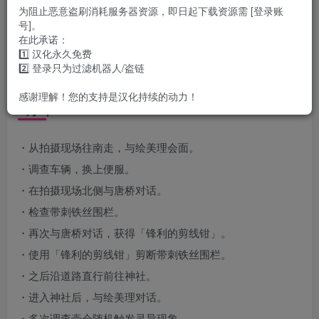
为阻止恶意盗刷消耗服务器资源，即日起下载资源需 [登录账
※本攻略仅收录直接影响通关的关键项目，
号]。
对游戏进程无实质影响的道具及各类要素原则上已作省略。
在此承诺：
1️⃣ 汉化永久免费
※本攻略所述流程仅为示例，实际游玩时可能存在与记载顺
2️⃣ 登录只为过滤机器人/盗链
序不同。
感谢理解！您的支持是汉化持续的动力！
■序章
・从拍摄现场往南走，与绘美理会面。
・调查车辆，换上便服。
・在拍摄现场北侧与唐桥对话。
・检查带刺铁丝围栏。
・再次与唐桥对话，获得「锋利的剪线钳」。
・使用「锋利的剪线钳」剪断带刺铁丝围栏。
・之后沿道路直行前往神社。
・进入神社后，与绘美理对话。
・多次调查壶会随机触发灵异现象。