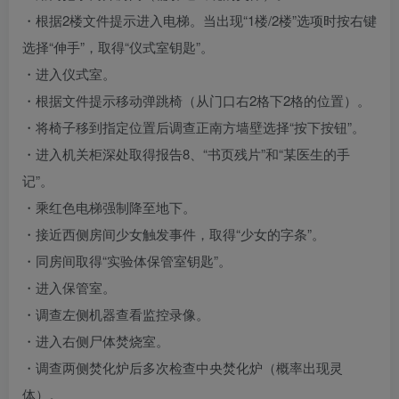
・根据2楼文件提示进入电梯。当出现“1楼/2楼”选项时按右键
选择“伸手”，取得“仪式室钥匙”。
・进入仪式室。
・根据文件提示移动弹跳椅（从门口右2格下2格的位置）。
・将椅子移到指定位置后调查正南方墙壁选择“按下按钮”。
・进入机关柜深处取得报告8、“书页残片”和“某医生的手
记”。
・乘红色电梯强制降至地下。
・接近西侧房间少女触发事件，取得“少女的字条”。
・同房间取得“实验体保管室钥匙”。
・进入保管室。
・调查左侧机器查看监控录像。
・进入右侧尸体焚烧室。
・调查两侧焚化炉后多次检查中央焚化炉（概率出现灵
体）。