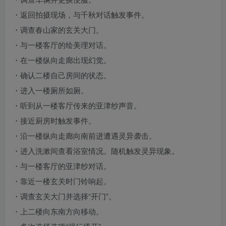
・返回拍摄现场，与千秋对话触发事件。
・调查春山家的玄关大门。
・与一楼客厅的绘美理对话。
・在一楼纵向走廊出现幻觉。
・确认二楼自己房间的状态。
・进入一楼厕所如厕。
・听到从一楼客厅传来的亚津纱声音。
・接近厨房时触发事件。
・沿一楼纵向走廊向南前进遭遇灵异袭击。
・进入洗漱间查看浴室情况。随机触发灵异现象。
・与一楼客厅的亚津纱对话。
・靠近一楼玄关时门铃响起。
・调查玄关大门并选择“开门”。
・上二楼向东南方向移动。