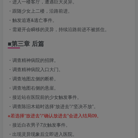
・进入一楼客厅，遭遇巨大灵异。
・跟随少女上二楼，沿路前进。
・触发追逐&逃亡事件。
・需避开会瞬移的灵异，持续沿路前进不被抓住。
■第三章 后篇
・调查精神病院的招牌。
・调查精神病院入口大门。
・调查地图左侧的断桥。
・调查地图右侧的悬崖。
・接近站在医院前的少女触发事件。
・调查陈旧木箱时选择“放进去”/“坚决不放”。
※若选择“放进去”/“确认放进去”会进入结局09。
・接近白衣男子7次触发事件。
・出现灵异现象后立即进入医院。