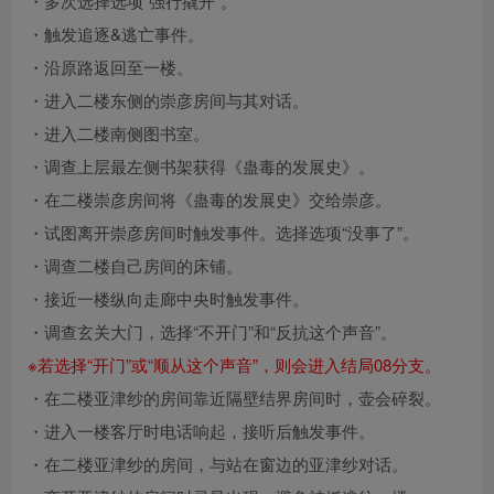
・多次选择选项“强行撬开”。
・触发追逐&逃亡事件。
・沿原路返回至一楼。
・进入二楼东侧的崇彦房间与其对话。
・进入二楼南侧图书室。
・调查上层最左侧书架获得《蛊毒的发展史》。
・在二楼崇彦房间将《蛊毒的发展史》交给崇彦。
・试图离开崇彦房间时触发事件。选择选项“没事了”。
・调查二楼自己房间的床铺。
・接近一楼纵向走廊中央时触发事件。
・调查玄关大门，选择“不开门”和“反抗这个声音”。
※若选择“开门”或“顺从这个声音”，则会进入结局08分支。
・在二楼亚津纱的房间靠近隔壁结界房间时，壶会碎裂。
・进入一楼客厅时电话响起，接听后触发事件。
・在二楼亚津纱的房间，与站在窗边的亚津纱对话。