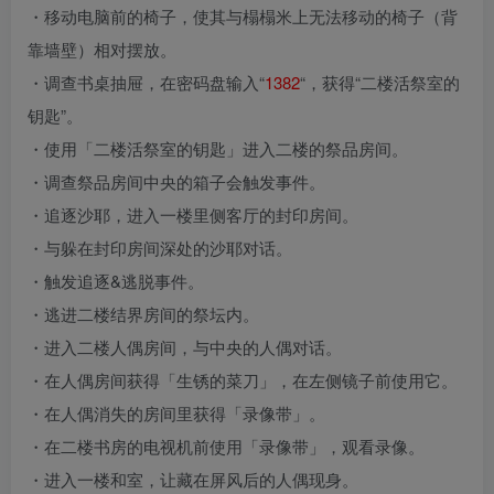
・移动电脑前的椅子，使其与榻榻米上无法移动的椅子（背
靠墙壁）相对摆放。
・调查书桌抽屉，在密码盘输入“
1382
“，获得“二楼活祭室的
钥匙”。
・使用「二楼活祭室的钥匙」进入二楼的祭品房间。
・调查祭品房间中央的箱子会触发事件。
・追逐沙耶，进入一楼里侧客厅的封印房间。
・与躲在封印房间深处的沙耶对话。
・触发追逐&逃脱事件。
・逃进二楼结界房间的祭坛内。
・进入二楼人偶房间，与中央的人偶对话。
・在人偶房间获得「生锈的菜刀」，在左侧镜子前使用它。
・在人偶消失的房间里获得「录像带」。
・在二楼书房的电视机前使用「录像带」，观看录像。
・进入一楼和室，让藏在屏风后的人偶现身。