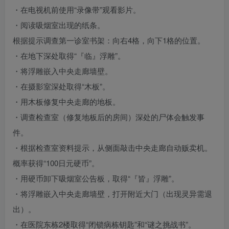
・在电视机前使用“录像带”观看影片。
・阅读吸烟室出现的纸条。
根据提示调查第一诊室书架：向右4格，向下1格的位置。
・在地下深处取得“『临』浮雕”。
・将浮雕嵌入中央走廊墙壁。
・在摄影室深处取得“木板”。
・用木板修复中央走廊的地板。
・调查检查室（修复地板后的房间）深处的尸体会触发事
件。
・根据检查室资料提示，从侧面敲击中央走廊自动贩卖机。
概率获得“100日元硬币”。
・用硬币卸下吸烟室公告板，取得“『皆』浮雕”。
・将浮雕嵌入中央走廊墙壁，打开附近大门（出现灵异需退
出）。
・在医院东栋2楼取得“闭锁病栋钥匙”和“谜之挑战书”。