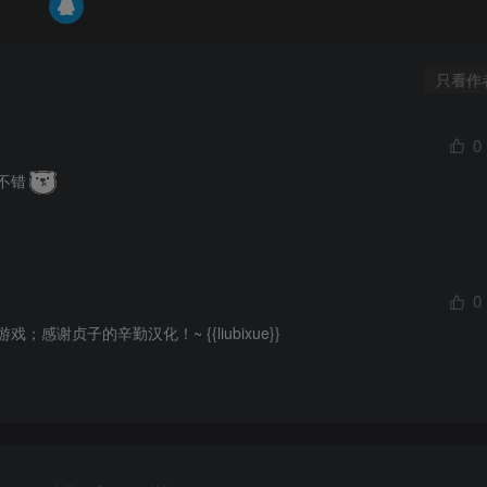
只看作
0
不错
0
谢贞子的辛勤汉化！~ {{liubixue}}