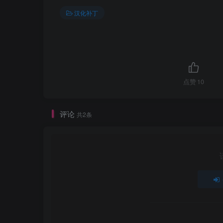
汉化补丁
点赞
10
评论
共2条