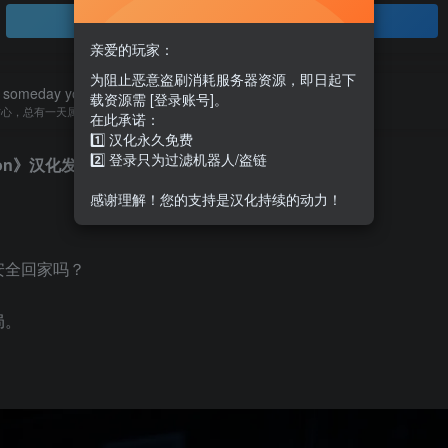
登录查看
亲爱的玩家：
为阻止恶意盗刷消耗服务器资源，即日起下
 someday your rainbow will come smiling through.
载资源需 [登录账号]。
信心，总有一天属于你的彩虹会在天空微笑
在此承诺：
1️⃣ 汉化永久免费
2️⃣ 登录只为过滤机器人/盗链
ation》汉化发布
感谢理解！您的支持是汉化持续的动力！
安全回家吗？
局。