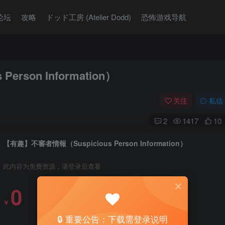
论坛
攻略
ドッド工房 (Atelier Dodd)
恐怖游戏导航
rson Information）
关注
私信
2
1417
10
【有趣】不審者情報（Suspicious Person Information）
此内容为免费资源，请登录后查看
0
￥
🔒 重要公告：下载需登录说明