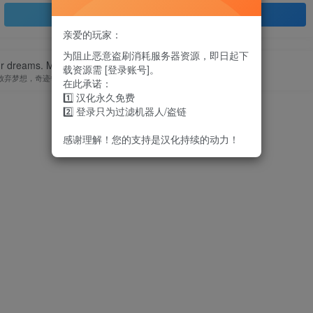
登录查看
亲爱的玩家：
为阻止恶意盗刷消耗服务器资源，即日起下
ur dreams. Miracles happen everyday.
载资源需 [登录账号]。
放弃梦想，奇迹每天都在上演
在此承诺：
1️⃣ 汉化永久免费
2️⃣ 登录只为过滤机器人/盗链
感谢理解！您的支持是汉化持续的动力！