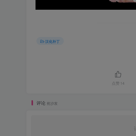
汉化补丁
点赞
14
评论
抢沙发