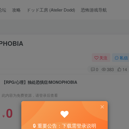
论坛
攻略
ドッド工房 (Atelier Dodd)
恐怖游戏导航
HOBIA
关注
私信
0
383
14
【RPG/心理】独处恐惧症/MONOPHOBIA
此内容为免费资源，请登录后查看
0
￥
🔒 重要公告：下载需登录说明