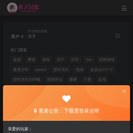
开启精彩搜索
用户
热门搜索
血怨
孵道
游戏
贞子
红叶
fear
恐怖游戏
曼珠沙华
person
那时消失
怨溺
血染めのナナ
那时消失的呼喊
恐惧评估
娜娜
只要
血域
黑暗
攻略
生命
🔒 重要公告：下载需登录说明
文章
用户
版块
帖子
亲爱的玩家：
搜索[
贞子
]，共找到
3
个用户