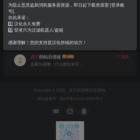
为阻止恶意盗刷消耗服务器资源，即日起下载资源需 [登录账
号]。
我的现任
贞子
小女友
关注
在此承诺：
这家伙很懒，什么都没有写...
1️⃣ 汉化永久免费
2️⃣ 登录只为过滤机器人/盗链
想艹
贞子
关注
这家伙很懒，什么都没有写...
感谢理解！您的支持是汉化持续的动力！
贞子
的钻石信徒
关注
这家伙很懒，什么都没有写...
Copyright © 2025 ·
贞子的恐怖汉化基地
网站备案号：
皖ICP备2023015826号-2