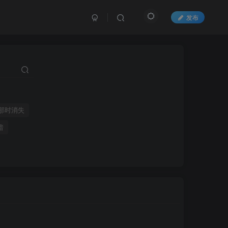
发布
那时消失
暗