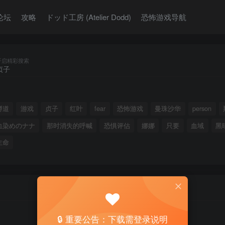
论坛
攻略
ドッド工房 (Atelier Dodd)
恐怖游戏导航
开启精彩搜索
孵道
游戏
贞子
红叶
fear
恐怖游戏
曼珠沙华
person
血染めのナナ
那时消失的呼喊
恐惧评估
娜娜
只要
血域
黑
生命
🔒 重要公告：下载需登录说明