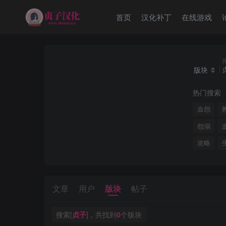
首页
汉化补丁
在线游戏
版块
热门搜索
血怨
怨溺
攻略
文章
用户
版块
帖子
搜索[
贞子
]，共找到
0
个版块